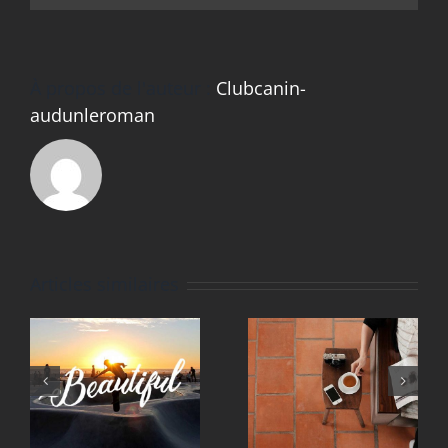
À propos de l'auteur :
Clubcanin-
audunleroman
Articles similaires
Aliquam
Fusce
congue
cursus
semper
dolor sit