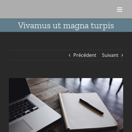
Passer
au
contenu
Vivamus ut magna turpis
Précédent
Suivant
Voir
l'image
agrandie