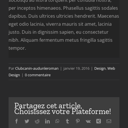
sociosqu ad litora torquent per conubia nostra,
per inceptos himenaeos. Phasellus sagittis sodales
dapibus. Duis ultrices ultricies hendrerit. Maecenas
eget odio lacinia, viverra mauris sit amet, lacinia
justo. Duis in dignissim sapien, eu consectetur
nibh. Aliquam fermentum metus fringilla sagittis
tempor.
Par
Clubcanin-audunleroman
|
janvier 19, 2016
|
Design
,
Web
Design
|
0 commentaire
Partagez cet article,
Choisissez votre Plateforme!
Facebook
Twitter
Reddit
LinkedIn
WhatsApp
Tumblr
Pinterest
Vk
Xing
Email