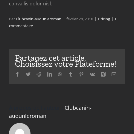
convallis dolor nisl.
Par
Clubcanin-audunleroman
|
février 28, 2016
|
Pricing
|
0
commentaire
Partagez cet article,
Choisissez votre Plateforme!
Facebook
Twitter
Reddit
LinkedIn
WhatsApp
Tumblr
Pinterest
Vk
Xing
Email
À propos de l'auteur :
Clubcanin-
audunleroman