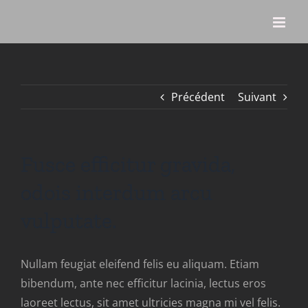
Passer
au
contenu
Précédent
Suivant
Fusce efficitur gravida,
odois interdum arcu
vulputate.
Nullam feugiat eleifend felis eu aliquam. Etiam
bibendum, ante nec efficitur lacinia, lectus eros
laoreet lectus, sit amet ultricies magna mi vel felis.